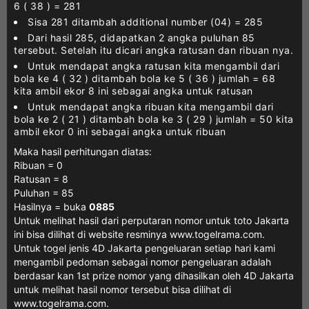
6 ( 38 ) = 281
Sisa 281 ditambah additional number (04) = 285
Dari hasil 285, didapatkan 2 angka puluhan 85
tersebut. Setelah itu dicari angka ratusan dan ribuan nya.
Untuk mendapat angka ratusan kita mengambil dari
bola ke 4 ( 32 ) ditambah bola ke 5 ( 36 ) jumlah = 68
kita ambil ekor 8 ini sebagai angka untuk ratusan
Untuk mendapat angka ribuan kita mengambil dari
bola ke 2 ( 21 ) ditambah bola ke 3 ( 29 ) jumlah = 50 kita
ambil ekor 0 ini sebagai angka untuk ribuan
Maka hasil perhitungan diatas:
Ribuan = 0
Ratusan = 8
Puluhan = 85
Hasilnya = buka
0885
Untuk melihat hasil dari perputaran nomor untuk toto Jakarta
ini bisa dilihat di website resminya
www.togelrama.com
.
Untuk togel jenis 4D Jakarta pengeluaran setiap hari kami
mengambil pedoman sebagai nomor pengeluaran adalah
berdasar kan 1st prize nomor yang dihasilkan oleh 4D Jakarta
untuk melihat hasil nomor tersebut bisa dilihat di
www.togelrama.com
.